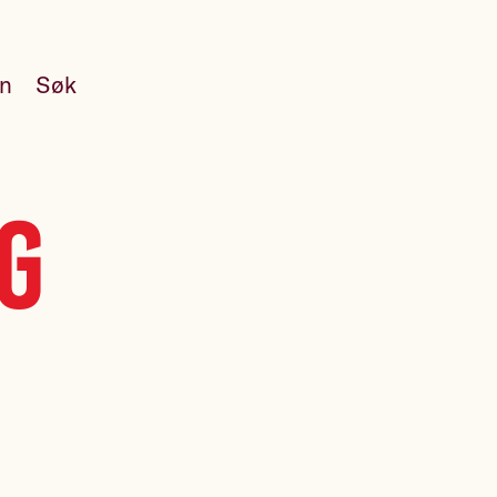
en
Søk
ng