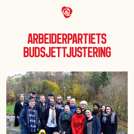
Arbeiderpartiets
budsjettjustering