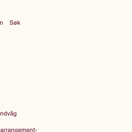
en
Søk
Hundvåg
-arrangement-