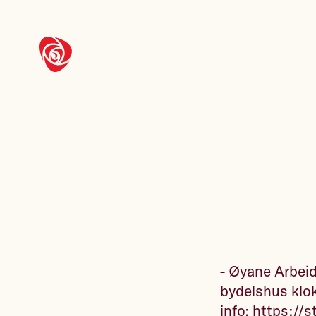
- Øyane Arbeid
bydelshus klo
info:
https://s