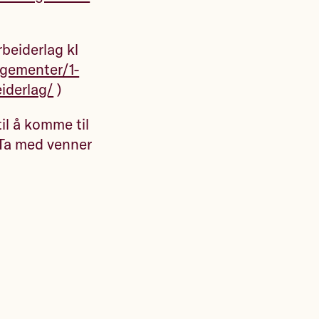
beiderlag kl
ngementer/1-
iderlag/
)
til å komme til
. Ta med venner