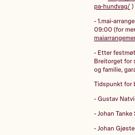
pa-hundvag/
)
- 1.mai-arrang
09:00 (for mer
maiarrangemen
- Etter festmøt
Breitorget for 
og familie, gar
Tidspunkt for 
- Gustav Natv
- Johan Tanke 
- Johan Gjøste