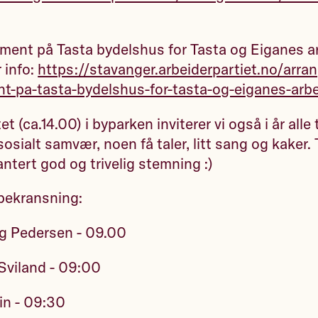
ement på Tasta bydelshus for Tasta og Eiganes ar
 info:
https://stavanger.arbeiderpartiet.no/arra
t-pa-tasta-bydelshus-for-tasta-og-eiganes-arbe
et (ca.14.00) i byparken inviterer vi også i år alle 
sosialt samvær, noen få taler, litt sang og kaker
antert god og trivelig stemning :)
bekransning:
ig Pedersen - 09.00
Sviland - 09:00
in - 09:30